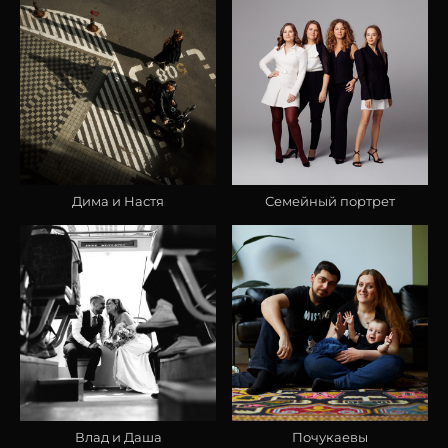
Дима и Настя
Семейный портрет
Влад и Даша
Почукаевы