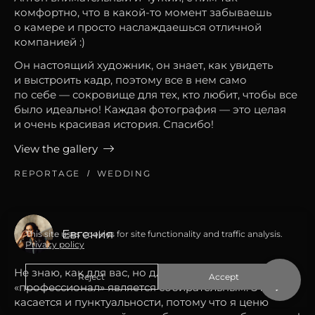
комфортно, что в какой-то момент забываешь
о камере и просто наслаждаешься отличной
компанией :)
Он настоящий художник, он знает, как увидеть
и выстроить кадр, поэтому все в нем само
по себе — сокровище для тех, кто любит, чтобы все
было идеально! Каждая фотография — это целая
и очень красивая история. Спасибо!
View the gallery
REPORTAGE
WEDDING
Евгения
This site uses cookies for site functionality and traffic analysis.
Privacy policy
Не знаю, как для вас, но для меня слово
Reject
Accept
«профессионал» является собирательным. Это
касается и пунктуальности, потому что я ценю